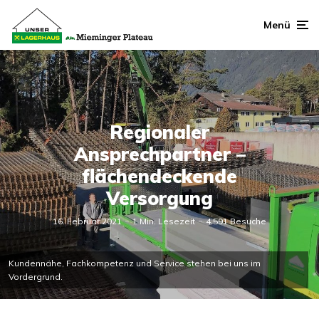
Menü
Regionaler
Ansprechpartner –
flächendeckende
Versorgung
16. Februar 2021
1 Min. Lesezeit
4.591 Besuche
Kundennähe, Fachkompetenz und Service stehen bei uns im
Vordergrund.