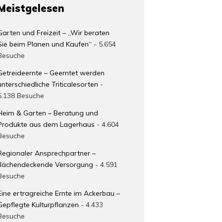
Meistgelesen
Garten und Freizeit – „Wir beraten
Sie beim Planen und Kaufen“
- 5.654
Besuche
Getreideernte – Geerntet werden
unterschiedliche Triticalesorten
-
5.138 Besuche
Heim & Garten – Beratung und
Produkte aus dem Lagerhaus
- 4.604
Besuche
Regionaler Ansprechpartner –
flächendeckende Versorgung
- 4.591
Besuche
Eine ertragreiche Ernte im Ackerbau –
Gepflegte Kulturpflanzen
- 4.433
Besuche