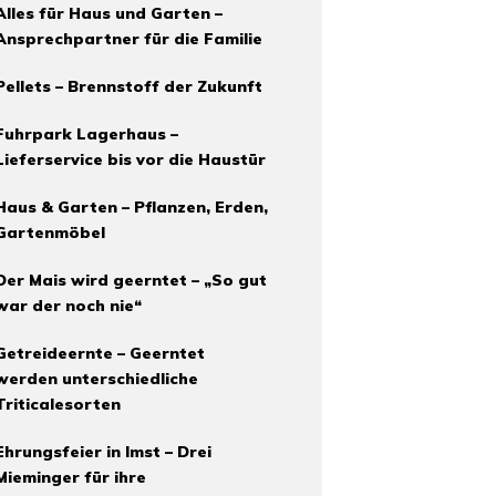
Alles für Haus und Garten –
Ansprechpartner für die Familie
Pellets – Brennstoff der Zukunft
Fuhrpark Lagerhaus –
Lieferservice bis vor die Haustür
Haus & Garten – Pflanzen, Erden,
Gartenmöbel
Der Mais wird geerntet – „So gut
war der noch nie“
Getreideernte – Geerntet
werden unterschiedliche
Triticalesorten
Ehrungsfeier in Imst – Drei
Mieminger für ihre