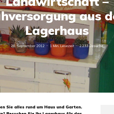
Landwirtschaft –
hversorgung aus 
Lagerhaus
28. September 2012
1 Min. Lesezeit
2.233 Besuche
en Sie alles rund um Haus und Garten.
rn? Besuchen Sie Ihr Lagerhaus für das