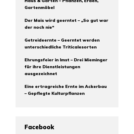
Haus & Garten – Pflanzen, Erden,
Gartenmöbel
Der Mais wird geerntet – „So gut war
der noch nie“
Getreideernte – Geerntet werden
unterschiedliche Triticalesorten
Ehrungsfeier in Imst – Drei Mieminger
für ihre Dienstleistungen
ausgezeichnet
Eine ertragreiche Ernte im Ackerbau
– Gepflegte Kulturpflanzen
Facebook